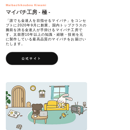
​Maibachikoubou Kiwami
​マイバチ工房 - 極 -
「誰でも金達人を目指せるマイバチ」をコンセ
プトに2020年9月に創業。国内トップクラスの
腕前を誇る金達人が手掛けるマイバチ工房で
す。太鼓歴10年以上の知識・経験・技術を元
に製作している最高品質のマイバチをお届けい
たします。
公式サイト